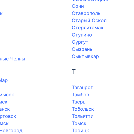
Сочи
к
Ставрополь
Старый Оскол
Стерлитамак
Ступино
Сургут
Сызрань
Сыктывкар
ные Челны
Т
Мар
Таганрог
мысск
Тамбов
мск
Тверь
анск
Тобольск
ртовск
Тольятти
мск
Томск
Новгород
Троицк