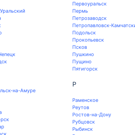
Первоуральск
-Уральский
Пермь
н
Петрозаводск
к
Петропавловск-Камчатск
о
Подольск
Прокопьевск
Псков
Чепецк
Пушкино
дск
Пущино
Пятигорск
Р
льск-на-Амуре
Раменское
Реутов
а
Ростов-на-Дону
орск
Рубцовск
ар
Рыбинск
рск