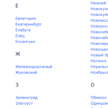
Нижний 
Е
Новокуз
Новокуй
Евпатория
Новомос
Екатеринбург
Новорос
Елабуга
Новосиб
Елец
Новочеб
Ессентуки
Новочер
Новошах
Ж
Новый У
Ногинск
Железнодорожный
Норильс
Жуковский
Ноябрьс
З
О
Зеленоград
Обнинск
Златоуст
Одинцов