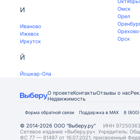
Октябрь
Омск
И
Орел
Оренбур
Иваново
Орехово
Ижевск
Орск
Иркутск
Й
Йошкар-Ола
О проекте
Контакты
Отзывы о нас
Рек
Недвижимость
Форма обратной связи
Поддержка в MAX
8 (800
© 2014-2026 ООО "Выберу.ру"
ИНН 97250363
Сетевое издание «Выберу.ру». Учредитель: О
ФС 77 — 81497 от 16.07.2021, присвоенный Фе