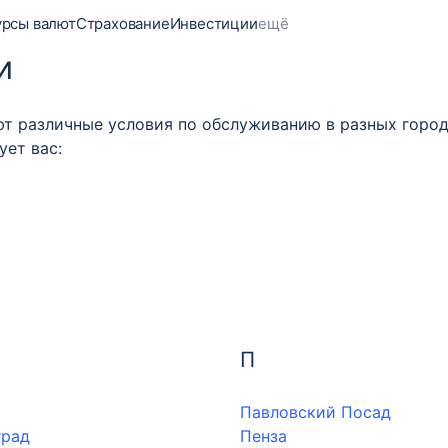
урсы валют
Страхование
Инвестиции
ещё
и
т различные условия по обслуживанию в разных город
ует вас:
П
Павловский Посад
град
Пенза