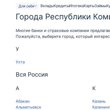
Вклады
Кредиты
Ипотека
Карты
Займы
К
Для себя
Города Республики Ком
Многие банки и страховые компании предлагаю
Пожалуйста, выберите город, который интерес
У
Ухта
Вся Россия
А
К
Абакан
Казань
Альметьевск
Калинин