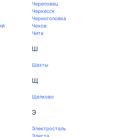
Череповец
Черкесск
Черноголовка
ий
Чехов
Чита
Ш
Шахты
Щ
Щелково
Э
Электросталь
Элиста