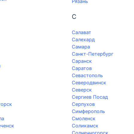
Рязань
С
Салават
Салехард
Самара
Санкт-Петербург
Саранск
ы
Саратов
Севастополь
Северодвинск
Северск
Сергиев Посад
горск
Серпухов
Симферополь
ла
Смоленск
ченск
Соликамск
Солнечногорск