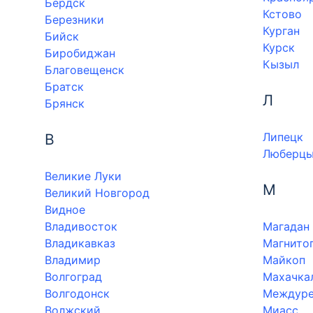
Бердск
Кстово
Березники
Курган
Бийск
Курск
Биробиджан
Кызыл
Благовещенск
Братск
Л
Брянск
Липецк
В
Люберц
Великие Луки
М
Великий Новгород
Видное
Владивосток
Магадан
Владикавказ
Магнито
Владимир
Майкоп
Волгоград
Махачка
Волгодонск
Междуре
Волжский
Миасс