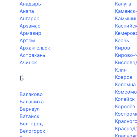
Анадырь
Калуга
Анапа
Каменск
Ангарск
Камыши
Арзамас
Каспийс
Армавир
Кемеров
Артем
Керчь
Архангельск
Киров
Астрахань
Кирово-
Ачинск
Кислово
Клин
Ковров
Б
Коломна
Комсомо
Балаково
Копейск
Балашиха
Королёв
Барнаул
Костром
Батайск
Красног
Белгород
Краснод
Белогорск
Красноя