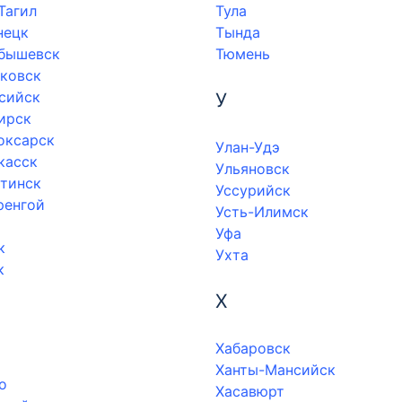
Тагил
Тула
нецк
Тында
бышевск
Тюмень
ковск
сийск
У
ирск
оксарск
Улан-Удэ
касск
Ульяновск
тинск
Уссурийск
ренгой
Усть-Илимск
Уфа
к
Ухта
к
Х
Хабаровск
Ханты-Мансийск
о
Хасавюрт