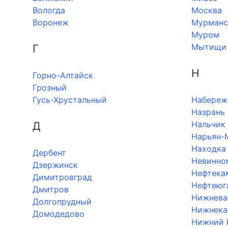
Вологда
Москва
Воронеж
Мурманс
Муром
Мытищи
Г
Н
Горно-Алтайск
Грозный
Гусь-Хрустальный
Набереж
Назрань
Нальчик
Д
Нарьян-
Находка
Дербент
Невинно
Дзержинск
Нефтека
Димитровград
Нефтеюг
Дмитров
Нижнева
Долгопрудный
Нижнека
Домодедово
Нижний 